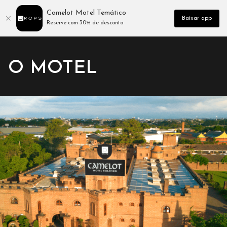
Camelot Motel Temático
Baixar app
Reserve com 30% de desconto
O MOTEL